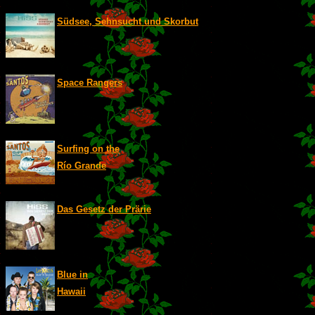
Südsee, Sehnsucht und Skorbut
Space Rangers
Surfing on the
Río Grande
Das Gesetz der Prärie
Blue in
Hawaii