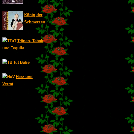
König der
Schmerzen
Tränen, Tabak
und Tequila
Tut Buße
Herz und
Verrat