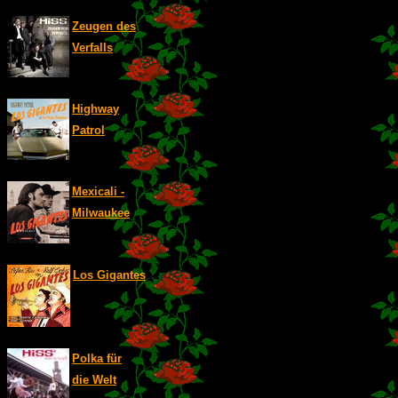
Zeugen des
Verfalls
Highway
Patrol
Mexicali -
Milwaukee
Los Gigantes
Polka für
die Welt