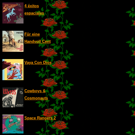
4 éxitos
espaciales
Für eine
Handvoll Cent
Vaya Con Dios
Cowboys &
Cosmonauts
Space Rangers 2