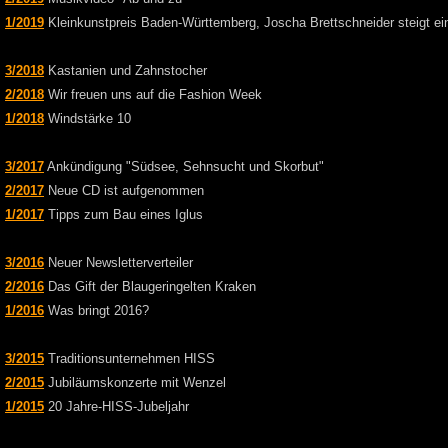
1/2019
Kleinkunstpreis Baden-Württemberg, Joscha Brettschneider steigt ei
3/2018
Kastanien und Zahnstocher
2/2018
Wir freuen uns auf die Fashion Week
1/2018
Windstärke 10
3/2017
Ankündigung "Südsee, Sehnsucht und Skorbut"
2/2017
Neue CD ist aufgenommen
1/2017
Tipps zum Bau eines Iglus
3/2016
Neuer Newsletterverteiler
2/2016
Das Gift der Blaugeringelten Kraken
1/2016
Was bringt 2016?
3/2015
Traditionsunternehmen HISS
2/2015
Jubiläumskonzerte mit Wenzel
1/2015
20 Jahre-HISS-Jubeljahr