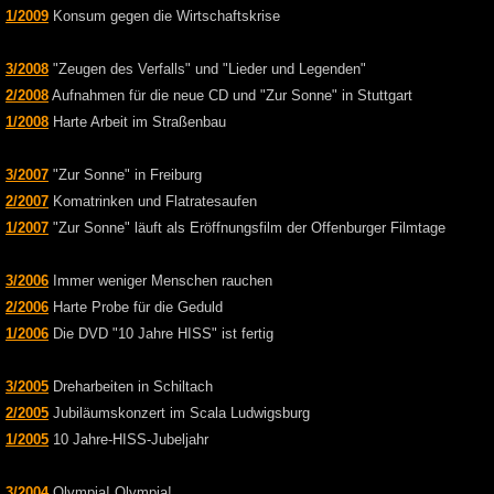
1/2009
Konsum gegen die Wirtschaftskrise
3/2008
"Zeugen des Verfalls" und "Lieder und Legenden"
2/2008
Aufnahmen für die neue CD und "Zur Sonne" in Stuttgart
1/2008
Harte Arbeit im Straßenbau
3/2007
"Zur Sonne" in Freiburg
2/2007
Komatrinken und Flatratesaufen
1/2007
"Zur Sonne" läuft als Eröffnungsfilm der Offenburger Filmtage
3/2006
Immer weniger Menschen rauchen
2/2006
Harte Probe für die Geduld
1/2006
Die DVD "10 Jahre HISS" ist fertig
3/2005
Dreharbeiten in Schiltach
2/2005
Jubiläumskonzert im Scala Ludwigsburg
1/2005
10 Jahre-HISS-Jubeljahr
3/2004
Olympia! Olympia!