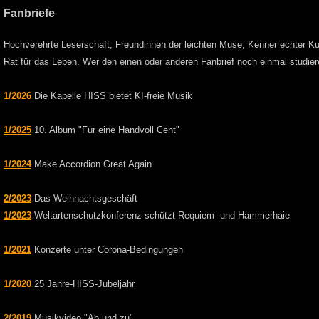
Fanbriefe
Hochverehrte Leserschaft, Freundinnen der leichten Muse, Kenner echter Kun
Rat für das Leben. Wer den einen oder anderen Fanbrief noch einmal studiere
1/2026
Die Kapelle HISS bietet KI-freie Musik
1/2025
10. Album "Für eine Handvoll Cent"
1/2024
Make Accordion Great Again
2/2023
Das Weihnachtsgeschäft
1/2023
Weltartenschutzkonferenz schützt Requiem- und Hammerhaie
1/2021
Konzerte unter Corona-Bedingungen
1/2020
25 Jahre-HISS-Jubeljahr
2/2019
Musikvideo "Ab und zu"