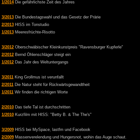
1/2014
Die gefährlichste Zeit des Jahres
3/2013
Die Bundestagswahl und das Gesetz der Prärie
2/2013
HISS im Tonstudio
1/2013
Meeresfrüchte-Risotto
3/2012
Oberschwäbischer Kleinkunstpreis "Ravensburger Kupferle"
2/2012
Bernd Öhlenschläger steigt ein
1/2012
Das Jahr des Weltuntergangs
3/2011
King Grollmus ist verunfallt
2/2011
Die Natur steht für Rückwärtsgewandtheit
1/2011
Wir finden die richtigen Worte
2/2010
Das tiefe Tal ist durchschritten
1/2010
Kurzfilm mit HISS: "Betty B. & The The's"
3/2009
HISS bei MySpace, lastfm und Facebook
2/2009
Massenverelendung und Hungersnot, wohin das Auge schaut.