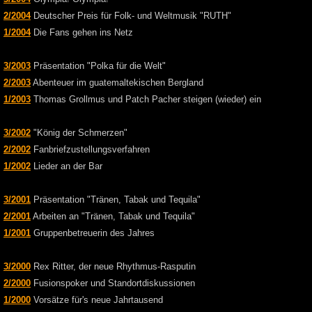
2/2004
Deutscher Preis für Folk- und Weltmusik "RUTH"
1/2004
Die Fans gehen ins Netz
3/2003
Präsentation "Polka für die Welt"
2/2003
Abenteuer im guatemaltekischen Bergland
1/2003
Thomas Grollmus und Patch Pacher steigen (wieder) ein
3/2002
"König der Schmerzen"
2/2002
Fanbriefzustellungsverfahren
1/2002
Lieder an der Bar
3/2001
Präsentation "Tränen, Tabak und Tequila"
2/2001
Arbeiten an "Tränen, Tabak und Tequila"
1/2001
Gruppenbetreuerin des Jahres
3/2000
Rex Ritter, der neue Rhythmus-Rasputin
2/2000
Fusionspoker und Standortdiskussionen
1/2000
Vorsätze für's neue Jahrtausend